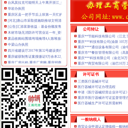
华岩办执照
重庆区县一把手节后上班第一天忙的主要是这三件事--中国新闻
[河北]唐山市采取措施助推绿文明清明
[公告]汇添富新收益：基金份额发售公告-[中财网]
木材市场无消防许可营业近一年_资讯频道_凤凰网
公司转让
废品收购站围墙垮塌掩埋4人致堆放不合标准_中国网
重庆**节能科技有限公司（江北 50万 
中梁山办执照
重庆***科技有限公司(渝新 105万 2
四川省建设厅2017年第32号建设类行政许可事项初审意见公示-迪博资
重庆****通信设备有限公司（渝中 10万
重庆破获制售证案搜缴证9万余本22人落网-河北新闻频道-长城网
重庆市**餐饮管理有限公司（高新区5
重庆厂房出租-重庆厂房网-重庆招商网
重庆***科技有限公司（渝北50万一
台州中心港区（临海）疏港公路一期白沙至头门段工程跨海大桥BT项
重庆**商贸有限公司（渝巴10万 201
【多图】金屋八区精装修一居拎包入住采光好视野无敌啊,金屋秦半
许可证书
杨家坪办执照
重庆市大渡口区驰生工具厂_重庆市_大渡口区_企业在线
三类医疗器械许可证
医疗器械许可证办理流程
9成网上订餐微店涉嫌无照经营
申请《医疗器械经营企业许可证
供应代办营业执照,会计代帐,器械许可证_执照代办_商标注册_
重庆市医疗器械许可证监督管理办
如何找餐饮许可证代办_博通财务（在线咨询）_餐饮许可证代办_天助网
医疗器械生产许可证所需材料
巴东县办理中央第三环保督察组交办案件况公示_中国·湖北恩施_
谢家湾办执照
关于湖北鄂州农村商业银行股份有限公司开业的批复
一般纳税人
2014年江苏扬州市区小学施教区公布_少儿升学_无忧考网
商贸企业申请认定增值税一般纳