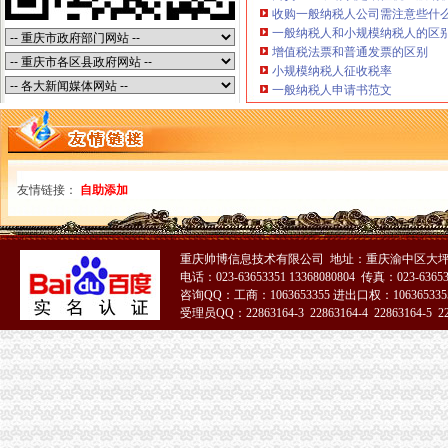
重庆九龙坡谢家湾附近有没有专门办理手机分期付款的-谢家湾二手手
收购一般纳税人公司需注意些什
【重庆垫江县快捷酒店】重庆垫江县经济型快捷连锁酒店预订_艺龙旅
一般纳税人和小规模纳税人的区
联合证券有限责任公司关于重庆建设摩托车股份有限公司重大资产购买
增值税法票和普通发票的区别
石桥铺办执照
小规模纳税人征收税率
社区居委会充分就业社区工作汇报材料
一般纳税人申请书范文
【重庆宽带办理】-重庆电脑/数码-今题市场通
【重庆公司注册_重庆代理记账】-重庆斗金财务咨询管理有限公司
印_国卫复审曝光台_全搜九龙坡网
【多图】新锐地带,石桥铺租房,新锐地带出租+适合办公+交通方便
友情链接：
自助添加
石坪桥办执照
7月31日晚间上市公司公告速递_财经_中国网
渝三峡A：土地估价报告_渝三峡A(000565)_公告正文_财经_凤凰网
[发行]隆鑫通用：次公开发行A股股票招股意向书摘要-[中财网]
重庆帅博信息技术有限公司 地址：重庆渝中区大坪
电话：023-63653351 13368080804 传真：023-6365
四川招投标网-官网-四川省招投标公共服务平台-四川招标采购信息发布
咨询QQ：工商：1063653355 进出口权：1063653355
隆鑫通用动力股份有限公司次公开发行A股股票招股意向书摘要-[中
受理员QQ：22863164-3 22863164-4 22863164-5 228
九龙坡周边办执照
51La
大礼堂,上清寺租房,出租大礼堂车站附近精装修田园风两室一厅轻
济南商家1500-3500元房屋出租一室精装修单间别墅|济南商家1500-
重庆房价明年肯定会疯涨,现在是炒底佳时机。_重庆楼市_天涯论坛
花漾领|地理位置|花漾领周边配套与公交交通_重庆九龙坡花漾领-吉屋网
【通化二手三轮车交易市场|通化二手三轮车转让】-通化赶集网
二郎办执照