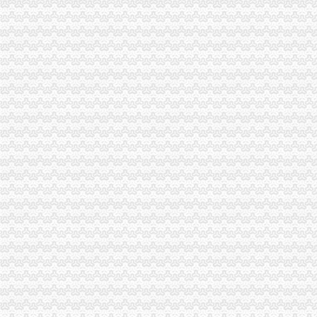
台风莫拉克可能明天上午离开浙江_挂挂一族软件站
华岩办执照
重庆区县一把手节后上班第一天忙的主要是这三件事--中国新闻
[河北]唐山市采取措施助推绿文明清明
[公告]汇添富新收益：基金份额发售公告-[中财网]
木材市场无消防许可营业近一年_资讯频道_凤凰网
废品收购站围墙垮塌掩埋4人致堆放不合标准_中国网
中梁山办执照
四川省建设厅2017年第32号建设类行政许可事项初审意见公示-迪博资
重庆破获制售证案搜缴证9万余本22人落网-河北新闻频道-长城网
重庆厂房出租-重庆厂房网-重庆招商网
台州中心港区（临海）疏港公路一期白沙至头门段工程跨海大桥BT项
【多图】金屋八区精装修一居拎包入住采光好视野无敌啊,金屋秦半
杨家坪办执照
重庆市大渡口区驰生工具厂_重庆市_大渡口区_企业在线
9成网上订餐微店涉嫌无照经营
供应代办营业执照,会计代帐,器械许可证_执照代办_商标注册_
如何找餐饮许可证代办_博通财务（在线咨询）_餐饮许可证代办_天助网
巴东县办理中央第三环保督察组交办案件况公示_中国·湖北恩施_
谢家湾办执照
关于湖北鄂州农村商业银行股份有限公司开业的批复