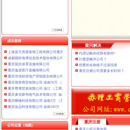
重庆市优研房地产营销策划有限公司
重庆翡誉商贸有限公司 渝南50万 （工商注册）
重庆尊博贸易有限公司 渝江 （工商注册）
重庆麦克斯韦电气技术有限公司 渝新 （工商注册）
重庆晒微科技有限公司 渝南3万 （工商注册）
重庆金品科技有限公司 渝南100万 （进出口权）
重庆尊盟财务管理有限公司 渝北10万 （工商注册）
成功案例
疑问解决
上海蓝天房屋装饰工程有限公司重庆分公司 渝北 （工商注册）
成都国科海博信息技术股份有限公司重庆分公司 渝江 （工商注册）
代理记帐的优势有那些?
重庆国洪体育设施有限公司
什麼是離岸公司？
重庆逸道医疗器械有限公司
想要的名称核不过该找谁
重庆注册公司需要多长时间？
重庆市优研房地产营销策划有限公司
重庆翡誉商贸有限公司 渝南50万 （工商注册）
重庆尊博贸易有限公司 渝江 （工商注册）
重庆麦克斯韦电气技术有限公司 渝新 （工商注册）
重庆晒微科技有限公司 渝南3万 （工商注册）
重庆金品科技有限公司 渝南100万 （进出口权）
重庆尊盟财务管理有限公司 渝北10万 （工商注册）
上海蓝天房屋装饰工程有限公司重庆分公司 渝北 （工商注册）
成都国科海博信息技术股份有限公司重庆分公司 渝江 （工商注册）
重庆注册
公司位置（地图）
重庆公司注册加盟