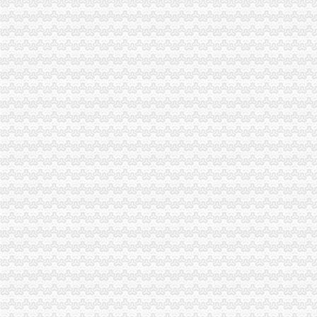
2014年江苏扬州市区小学施教区公布_少儿升学_无忧考网
重庆九龙坡谢家湾附近有没有专门办理手机分期付款的-谢家湾二手手
【重庆垫江县快捷酒店】重庆垫江县经济型快捷连锁酒店预订_艺龙旅
联合证券有限责任公司关于重庆建设摩托车股份有限公司重大资产购买
石桥铺办执照
社区居委会充分就业社区工作汇报材料
【重庆宽带办理】-重庆电脑/数码-今题市场通
【重庆公司注册_重庆代理记账】-重庆斗金财务咨询管理有限公司
印_国卫复审曝光台_全搜九龙坡网
【多图】新锐地带,石桥铺租房,新锐地带出租+适合办公+交通方便
石坪桥办执照
7月31日晚间上市公司公告速递_财经_中国网
渝三峡A：土地估价报告_渝三峡A(000565)_公告正文_财经_凤凰网
[发行]隆鑫通用：次公开发行A股股票招股意向书摘要-[中财网]
四川招投标网-官网-四川省招投标公共服务平台-四川招标采购信息发布
隆鑫通用动力股份有限公司次公开发行A股股票招股意向书摘要-[中
九龙坡周边办执照
大礼堂,上清寺租房,出租大礼堂车站附近精装修田园风两室一厅轻
济南商家1500-3500元房屋出租一室精装修单间别墅|济南商家1500-
重庆房价明年肯定会疯涨,现在是炒底佳时机。_重庆楼市_天涯论坛
花漾领|地理位置|花漾领周边配套与公交交通_重庆九龙坡花漾领-吉屋网