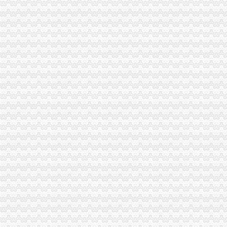
【泰州二手电脑-泰州宽带转让信息】-泰州赶集网
查询公司组织机构代码_问答-【中国工商注册网】
高新区办执照
潍坊高新区办个体营业执照要几天-搜问问
高新区便民服务又添新举措办营业执照可选择快递送上门
成都高新区个人经营可不办理营业执照备案即可_河北广播网
南宁高新区张“三证合一”营业执照诞生_网易财经
潍坊高新区关于加快换发“三证合一、一照一码”营业执照的公告-高
九龙坡区办执照流程
聚焦重庆行政审批改革：简政放权盘活区县经济_新浪新闻
晨报万事通|重庆|渝中区_凤凰资讯
重庆九龙坡区代理企业注销企业转让-商务服务-久久信息网
联系我们_重庆帅博工商
【舟山家政网|舟山家政服务】-舟山今题家政网
重庆办执照
重庆妙海工商服务中心-重庆执照代办香港公司注册会计服务代帐商标
关于办执照-重庆搜狐焦点
重庆工商注册|营业执照代办|重庆个体工商户营业执照注销|地址变更|代
个体户_进出口权申请_营业执照办理_公司核名_验资增资-重庆公司
重庆代办工商执照,重庆公司注册,代理记账,重庆工商代办,代账
九龙坡区办执照