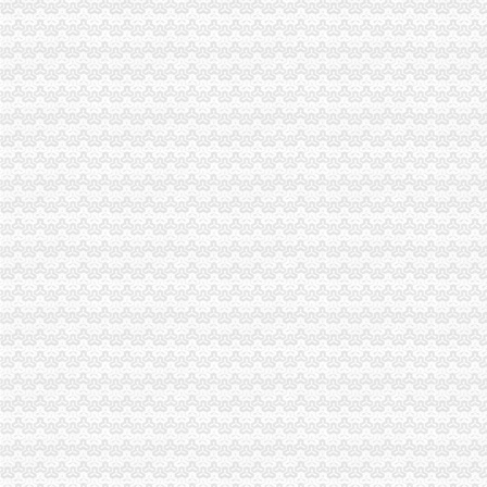
河南公司非法集资2亿4000农民本无归_财经_腾讯网
重庆创意公园_晋愉重庆岁月_楼盘对比分析-重庆乐居
小二郎的窝-蚂蜂窝
网络录播百合业主中秋品茶会·社区大讨论-深圳业内-深圳搜狐焦点业
中山市沙溪星宝明珠办理标准化良好行为企业_企业信用评级_国家企业
陈家坪办执照
新东方烹饪学校-搜百科
彬县炭店镇干部违规入股涉嫌非法获利179万元（转载【新sx56吧】_
2015-2016年龙洲湾及陈家坪IDC机房第三方维护服务招标公告-中国采
青岛即墨环秀财务审计公司|青岛即墨环秀财务审计-青岛即墨环秀酷易搜
重庆沙坪坝区小龙坎高级职业中学驾驶学校-沙坪坝区-重庆-我的驾
白市驿办执照
重庆市九龙坡区人民办公室关于印发九龙坡区2017年度噪声达标区
关闭采石场_破碎机厂家
《话题写作巧引领》微课《八年级下册第一单元》（白市驿一中执
重庆小松240-8挖掘机水温高动作慢怎么办？_挖掘机_挖掘机械_中国路
重庆市九龙坡区白市驿镇第一中学招生办电话|重庆市九龙坡区白市驿
巴国城办执照
重庆税务公司_重庆税务生产厂家_企业公司
【1-1.5万招聘_新1-1.5万招聘信息】-前程无忧
重庆代办公司执照,重庆会计代理,重庆工商代办_重庆代办公司执