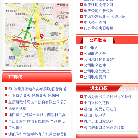
重庆注册物流公司
重庆公司注册代理
申请补发营业执照/登记证
重庆公司查询
黄桷坪
代办营业执照费用
黄桷坪副食电话,黄桷坪副食电话多少_图吧电话查询
黄桷坪社区演出111_在线观看-56.com
公司取名
黄桷坪房地产中介信息网,黄桷坪经纪人排行榜精英置业顾问-杭州安
企业取名
黄桷坪再建艺术街造“炫风”-房产频道-和讯网
公司取名大全
坚守与出走——关于黄桷坪的文脉梳理和感追忆_原创_雅昌新闻
公司怎样起名最好?
渝州路办执照
公司取名软件
九龙坡区渝州路街道所需办公家具询价采购（CQJLP-ZFCG-XJ-2012-
公司取名的意义
工商动态
艺术生大学毕业超半数转行男模开环卫车（图）-教育频道-华龙网
公司取名费用
印_渝州路街道举办单身联谊活动_全搜九龙坡网
进出口权
行业协会黄页-建筑黄页-建筑网
重庆斯欧信息技术股份有限公司公开转让说明书_斯欧信息（）
申请办理出口退税登记的条件
西彭办执照
出口退税的范围
进出口贸易公司注册
地图标注_韩城市金城办西彭村民委员会
进出口权申请
重庆到杭州物流专线价格-产品库-无忧商务网
办理进出口权流程
工作报告
香港进出口货物通关须知
通航飞行学院举办直升机用驾驶员执照颁证仪式-新华网重庆频道
台风莫拉克可能明天上午离开浙江_挂挂一族软件站