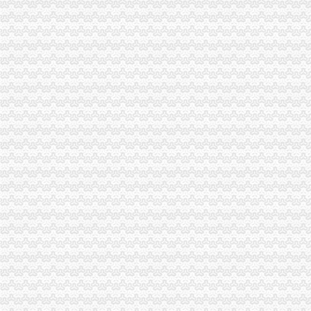
九龙坡区华岩6.62亩_面议_九龙坡区其它农用地转让-重庆土流网
重庆九龙坡区办房产证_北京国威国际展览有限公司塑料部
九龙坡入围全国小微企业创业示范城市_搜狐财经_搜狐网
重庆市九龙坡区辰光九年制学校校办厂_【信用信息_诉讼信息_财务信
九龙坡区腾越办公设备厂
黄桷坪
黄桷坪副食电话,黄桷坪副食电话多少_图吧电话查询
黄桷坪社区演出111_在线观看-56.com
黄桷坪房地产中介信息网,黄桷坪经纪人排行榜精英置业顾问-杭州安
黄桷坪再建艺术街造“炫风”-房产频道-和讯网
坚守与出走——关于黄桷坪的文脉梳理和感追忆_原创_雅昌新闻
渝州路办执照
九龙坡区渝州路街道所需办公家具询价采购（CQJLP-ZFCG-XJ-2012-
艺术生大学毕业超半数转行男模开环卫车（图）-教育频道-华龙网
印_渝州路街道举办单身联谊活动_全搜九龙坡网
行业协会黄页-建筑黄页-建筑网
重庆斯欧信息技术股份有限公司公开转让说明书_斯欧信息（）
西彭办执照
地图标注_韩城市金城办西彭村民委员会
重庆到杭州物流专线价格-产品库-无忧商务网
工作报告
通航飞行学院举办直升机用驾驶员执照颁证仪式-新华网重庆频道