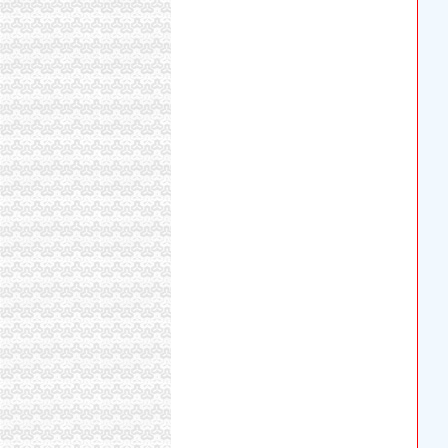
租售转让_新浪新闻
今后在九龙坡开公司不用跑路啦可就近到工商所
租售转让_新浪新闻
九龙坡公司工商代办执照,变更,注销,一般纳税
【58同城】重庆九龙坡资质证书办理_企业资质
九龙坡公司工商代办执照,变更,注销,一般纳税
重庆市社会保险政策与九龙坡区办事流程简明表.x
《重庆市微型企业申请流程及提交材料本文由
山西个体户办营业执照的流程有哪些？--在线法律咨
施工资质办理流程_搜狐社会_搜狐网
重庆内资公司注册：重庆沙坪坝九龙坡营业执照
沙坪坝区工商办理营业执照流程图_志趣网
九龙坡人力资源和社会保障网----重庆市九龙
好消息！以后在九龙坡开公司家门口的工商所就
重庆九龙坡公司注册分公司注册找冯悦重庆公
2018参考！2017重庆各区流动人口入学攻略（
2015重庆巴基斯坦驾驶执照换中国相关规定及流程
重庆住房公积金开户流程是啥样的？_公积金装
九龙坡区400_九龙坡区400电话_九龙坡区400电
帮你问问_教育频道_凤凰网
幼升小必备！重庆各区流动人口入学攻略（政策