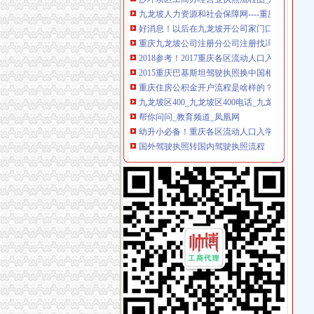
好消息！以后在九龙坡开公司家门口的工商所就
重庆九龙坡公司注册分公司注册找冯悦重庆公
2018参考！2017重庆各区流动人口入学攻略（
2015重庆巴基斯坦驾驶执照换中国相关规定及流程
重庆住房公积金开户流程是啥样的？_公积金装
九龙坡区400_九龙坡区400电话_九龙坡区400电
帮你问问_教育频道_凤凰网
幼升小必备！重庆各区流动人口入学攻略（政策
国外驾驶执照转国内驾驶执照流程（转载）_英
九龙坡造“志愿者之区”-区县-华龙网
海关电子口岸法人卡_操作员卡办理流程_重庆
九龙坡不押车
九龙坡区4000_九龙坡区4000电话_九龙坡区40
国外驾驶执照转国内驾驶执照流程详解_搜狐其
重庆市工商行政管理局公众信息网
《失业保险办理流程》100篇第一文库网
九龙坡不押车
【九龙坡区石坪桥公司代办注册,可以注册公司】价
九龙坡造“志愿者之区”_网易新闻
重庆市如何注册公司？需要哪些申请流程_上海
【九龙坡区中梁山代办工商注册,提供注册地址