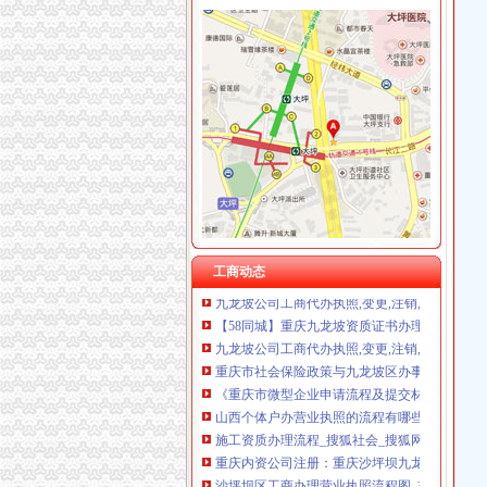
九龙坡区办执照流程
【九龙坡区石坪桥公司代办注册,可以注册公司】价
聚焦重庆行政审批改革：简政放权盘活区县经济
重庆九龙坡低价出售污水处理设备/生活污水处
晨报万事通|重庆|渝中区_凤凰资讯
租售转让_新浪新闻
今后在九龙坡开公司不用跑路啦可就近到工商所
租售转让_新浪新闻
九龙坡公司工商代办执照,变更,注销,一般纳税
工商动态
【58同城】重庆九龙坡资质证书办理_企业资质
九龙坡公司工商代办执照,变更,注销,一般纳税
重庆市社会保险政策与九龙坡区办事流程简明表.x
《重庆市微型企业申请流程及提交材料本文由
山西个体户办营业执照的流程有哪些？--在线法律咨
施工资质办理流程_搜狐社会_搜狐网
重庆内资公司注册：重庆沙坪坝九龙坡营业执照
沙坪坝区工商办理营业执照流程图_志趣网
九龙坡人力资源和社会保障网----重庆市九龙