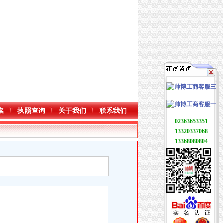
名
执照查询
关于我们
联系我们
02363653351
13320337068
13368080804