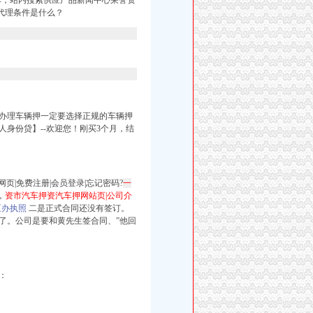
车，站内搜索供应产品新闻中心荣誉资
代理条件是什么？
办理车辆押一定要选择正规的车辆
押
人身份贷】--欢迎您！刚买3个月，结
页|免费注册|会员登录|忘记密码?
一
，
资市汽车押资汽车押网站页|公司介
区办执照
二是正式合同还没有签订。
了。公司是要和黄先生签合同、”他回
：