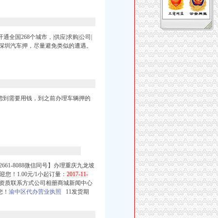
国268个城市，|供应|求购|公司|
 深圳汽车押，尽量避免类似的遭遇。
虑到需要用钱，到之前办理车辆押的
-2661-8088微信同号】办理重庆九龙坡
！1.00元/1小起订量：
2017-11-
誉资质联系方式公司相册商城新闻中心
您！
渝中区代办营业执照
11发货期