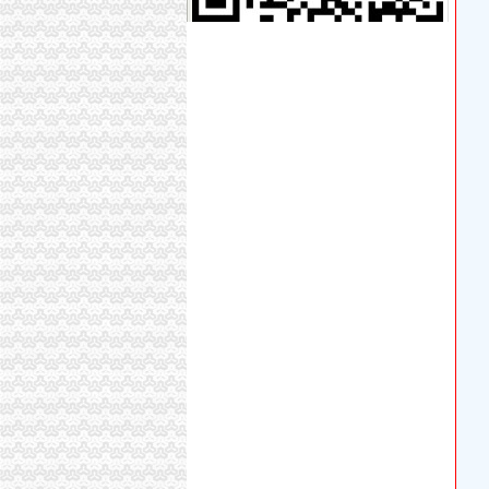
重庆九龙坡区离后再补办子证需要哪些资料？-
【58同城】重庆九龙坡石桥铺工商年检_工商营
转让网吧执照。低价转让,需要钱钱,急用。九龙
九龙坡区工程承包律师_九龙坡区工程承包纠纷
重庆代办塞尔维亚亲签证|重庆办理塞尔维亚亲
健康体检中心-重庆市九龙坡区人民院-企业招聘
九龙坡区哪里有民间个人公司,九龙坡区无押如何
九龙坡区劳动纠纷在线律师_九龙坡区劳动纠纷
九龙坡区西城文体中心一期及档案馆工程内外装
图：手绘：让家充满个和活力-沈搜狐焦点
重庆代办以列商务签证|重庆办理以列商务签证
九龙坡文案策划代写精于文本
中国移动通信集团重庆有限公司九龙坡分公司20
晨报万事通|重庆|渝中区_凤凰资讯
九龙坡区精卫生中心迁建工程招标公告-中国采
房地产开发流程-搜百科
【舟山家政网|舟山家政服务】-舟山今题家政网
九龙坡区办执照流程
【九龙坡区石坪桥公司代办注册,可以注册公司】价
聚焦重庆行政审批改革：简政放权盘活区县经济
重庆九龙坡低价出售污水处理设备/生活污水处
晨报万事通|重庆|渝中区_凤凰资讯