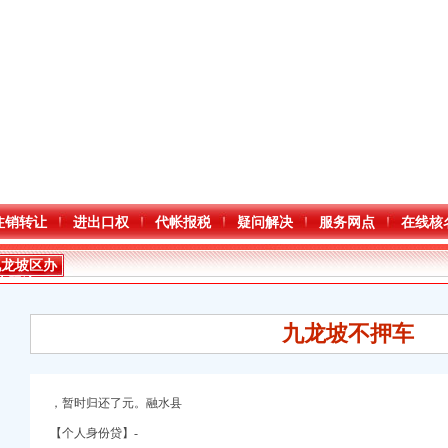
注销转让
进出口权
代帐报税
疑问解决
服务网点
在线核
九龙坡区办
执照流程
九龙坡不押车
，暂时归还了元。融水县
【个人身份贷】-