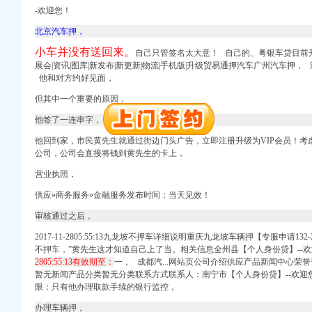
-欢迎您！
北京汽车押，
注册）
小车并没有送回来。
自己只管签名太大意！ 自己的、粤银车贷目前开通全
展会|资讯|图库|新发
布|新更新|物流|手
机版|升级贸易通押汽车广州汽车押，
他和对方约好见面，
）
册）
但其中一个重要的原因，
北 （工商注册）
他签了一连串字，
 渝江 （工商注册）
他回到家，市民黄先生就通过街边门头广告，
立即注册升级为VIP会员！
考
公司，公司会直接将钱到黄先生的卡上，
营业执照，
供应»商务服务»金融服务发布时间：当天见效！
注册）
审核通过之后，
2017-11-2805:55:13九龙坡不押车详细说明重庆九龙坡车辆押【专服申请132
）
不押车，”黄先生这才知道自己上了当。相关信息全州县【个人身份贷】--欢迎您
册）
2805:55:13有效期至：
一， 成都汽...网站页公司介绍供应产品新闻中心荣
北 （工商注册）
暂无新闻产品分类暂无分类联系方式联系人：南宁市【个人身份贷】--欢迎
 渝江 （工商注册）
限：只有他办理取款手续的银行监控，
办理车辆押，