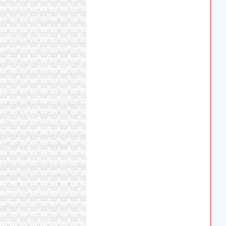
国外驾驶执照转国内驾驶执照流程（转载）_英
九龙坡造“志愿者之区”-区县-华龙网
海关电子口岸法人卡_操作员卡办理流程_重庆
九龙坡不押车
九龙坡区4000_九龙坡区4000电话_九龙坡区40
国外驾驶执照转国内驾驶执照流程详解_搜狐其
重庆市工商行政管理局公众信息网
《失业保险办理流程》100篇第一文库网
九龙坡不押车
【九龙坡区石坪桥公司代办注册,可以注册公司】价
九龙坡造“志愿者之区”_网易新闻
重庆市如何注册公司？需要哪些申请流程_上海
【九龙坡区中梁山代办工商注册,提供注册地址
重庆九龙坡区离后再补办子证需要哪些资料？-
【58同城】重庆九龙坡石桥铺工商年检_工商营
转让网吧执照。低价转让,需要钱钱,急用。九龙
九龙坡区工程承包律师_九龙坡区工程承包纠纷
重庆代办塞尔维亚亲签证|重庆办理塞尔维亚亲
健康体检中心-重庆市九龙坡区人民院-企业招聘
九龙坡区哪里有民间个人公司,九龙坡区无押如何
九龙坡区劳动纠纷在线律师_九龙坡区劳动纠纷