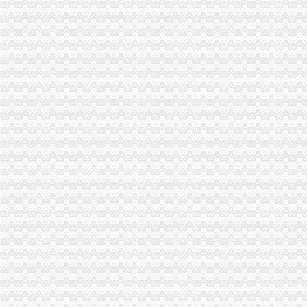
【58同城】谢家湾代办签证|谢家湾出国签证|谢家湾港澳通行证签注代办
【重庆九龙坡谢家湾食品加工/处理招聘|新招聘食品加工/处理信息】-
九龙坡谢家湾民主村片区烟熏扰民-重庆网络问政平台
谢家湾街道举办单身联谊活动-镇街新闻-新闻频道-全搜九龙坡网
九龙坡区谢家湾博帆办公设备经营部_【信用信息_诉讼信息_财务信息_
江夏谢家湾怎么办居住证_百度知道
谢家湾有没有办护照的,还是要去巴国城那边_百度知道
重庆九龙坡区谢家湾长城宽带办理-重庆社区
谢家湾正街建苑小区物业撤走街道办正出面协调_重庆房地产_房掌柜
印_谢家湾街道：社区居民送锦旗为民解忧办实事_全搜九龙坡网
【谢家湾办公耗材】-今题谢家湾办公耗材网
关于进城务工人员子女小学入学问题_重庆市公开信箱
重庆建设摩托车股份有限公司重大资产购买暨关联交易报告书_财经频
重庆谢家湾苹果6S分期付款有什么要求怎么办理-重庆社区
联发科技：法律意见书_联发科技（）_公告正文
谢家湾办健康证的地方,在线等急求！_搜问问
[稽东镇]稽东镇谢家湾至横路头公路路面维修工程招标公告-中国采招网
重庆九龙坡区谢家湾长城宽带办理安装续费_重庆长城宽带办理
重庆新办注册公司咨询等价比高的一条龙服务重庆工商年检今题网
第三届学术年会暨谢家湾小学办学观摩研讨活动11月举办_中国网
金科VISAR国际,黄杨路1号-重庆金科VISAR国际二手房、租房-重庆安