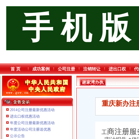
手 机 版
首 页
成功案例
公司注册
注销转让
进出口权
代
谢家湾办执
照
重庆新办注
2014公司注册最新优惠活动
进出口权优惠活动
年度公司注册最新优惠活动
年度活动公司注册送优惠
商注册服
工
公示公告