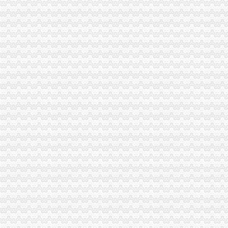
项目名称：重庆市九龙坡区谢家湾正街51号9-1、9-2、9-3办公用房-
重庆市九龙坡区谢家湾正街51号9-1、9-2、9-3办公用房_重庆市沙坪坝
九龙坡区谢家湾博帆办公设备经营部
谢家湾街道：社区居民送锦旗为民解忧办实事_全搜九龙坡网
【58同城】谢家湾代办签证|谢家湾出国签证|谢家湾港澳通行证签注代办
【重庆九龙坡谢家湾食品加工/处理招聘|新招聘食品加工/处理信息】-
九龙坡谢家湾民主村片区烟熏扰民-重庆网络问政平台
谢家湾街道举办单身联谊活动-镇街新闻-新闻频道-全搜九龙坡网
九龙坡区谢家湾博帆办公设备经营部_【信用信息_诉讼信息_财务信息_
江夏谢家湾怎么办居住证_百度知道
谢家湾有没有办护照的,还是要去巴国城那边_百度知道
重庆九龙坡区谢家湾长城宽带办理-重庆社区
谢家湾正街建苑小区物业撤走街道办正出面协调_重庆房地产_房掌柜
印_谢家湾街道：社区居民送锦旗为民解忧办实事_全搜九龙坡网
【谢家湾办公耗材】-今题谢家湾办公耗材网
关于进城务工人员子女小学入学问题_重庆市公开信箱
重庆建设摩托车股份有限公司重大资产购买暨关联交易报告书_财经频
重庆谢家湾苹果6S分期付款有什么要求怎么办理-重庆社区
联发科技：法律意见书_联发科技（）_公告正文
谢家湾办健康证的地方,在线等急求！_搜问问
[稽东镇]稽东镇谢家湾至横路头公路路面维修工程招标公告-中国采招网
重庆九龙坡区谢家湾长城宽带办理安装续费_重庆长城宽带办理