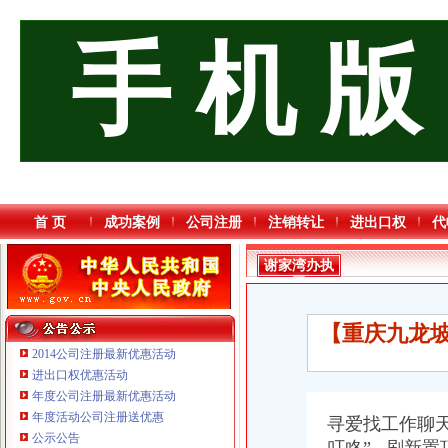
手 机 版
首 页
成功案例
公司注册
注销转让
进出口权
代
谢家湾办执
照
【重庆九龙坡
2014公司注册最新优惠活动
进出口权优惠活动
年度公司注册最新优惠活动
年度活动公司注册送优惠
寻爱找工作聊
重庆国洪体育设施有限公司
公示公告