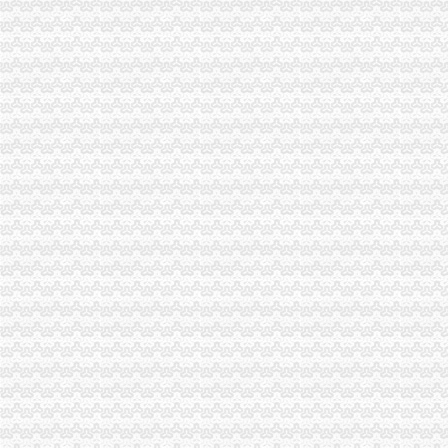
重庆新办注册公司咨询等价比高的一条龙服务重庆工商年检今题网
第三届学术年会暨谢家湾小学办学观摩研讨活动11月举办_中国网
金科VISAR国际,黄杨路1号-重庆金科VISAR国际二手房、租房-重庆安
重庆市联发塑料科技股份有限公司法律意见书_联发科技（）_
华润中心华润广场写字楼出租,谢家湾-写字楼-精装修带办公家具-_重
我是朵力业主,有房产证但孩子户口在别处,想问孩子上朵力谢家湾户
金科VISAR国际,黄杨路1号-重庆金科VISAR国际二手房、租房-重庆安
【九龙坡谢家湾长城宽带快速上门办理】价格_厂家_图片-Hc360慧聪网
九龙坡家具维修中心谢家湾办公家具安装维修中心_志趣网