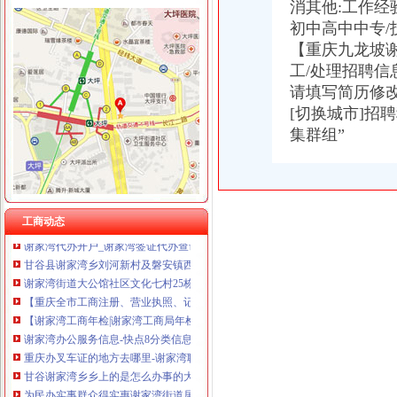
消其他:工作经验
初中高中中专
【重庆九龙坡谢
工/处理招聘信
谢家湾办执照
请填写简历修
北京个人5000-6500元房屋出租两室中等装修其它|北京个人5000-6500
[切换城市]招
【天水二手家电/二手电器_天水二手家电市场】-天水赶集网
集群组”
关于湖北鄂州农村商业银行股份有限公司开业的批复
宣恩县办理中央第三环保督察组交办案件况公示_恩施州人民门
2014年江苏扬州市区小学施教区公布_少儿升学_无忧考网
重庆谢家湾建委工地上岗证办理报名费用_作家张三_新浪博客
重庆市九龙坡区谢家湾街道的无业人员2003年办的子证至今未享受优
工商动态
谢家湾代办开户_谢家湾签证代办查询-58到家
甘谷县谢家湾乡刘河新村及磐安镇西街新村易地扶贫搬迁安置区附属工
谢家湾街道大公馆社区文化七村25栋前道路破损、谢正街76号下排堵塞
【重庆全市工商注册、营业执照、记帐报税等服-九龙坡谢家湾易登网
【谢家湾工商年检|谢家湾工商局年检】-今题谢家湾工商年检网
谢家湾办公服务信息-快点8分类信息网
重庆办叉车证的地方去哪里-谢家湾职业/工作技能|重庆酷易搜
甘谷谢家湾乡乡上的是怎么办事的大家来看看_甘谷吧_百度贴吧
为民办实事群众得实惠谢家湾街道居民为书记、主任颁“”-镇街新