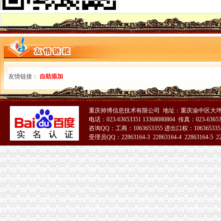
【谢家湾办公耗材】-今题谢家湾办公耗材网
关于进城务工人员子女小学入学问题_重庆市公开信箱
重庆建设摩托车股份有限公司重大资产购买暨关联交易报告书_财经频
重庆谢家湾苹果6S分期付款有什么要求怎么办理-重庆社区
联发科技：法律意见书_联发科技（）_公告正文
谢家湾办健康证的地方,在线等急求！_搜问问
[稽东镇]稽东镇谢家湾至横路头公路路面维修工程招标公告-中国采招网
友情链接：
自助添加
重庆九龙坡区谢家湾长城宽带办理安装续费_重庆长城宽带办理
重庆新办注册公司咨询等价比高的一条龙服务重庆工商年检今题网
第三届学术年会暨谢家湾小学办学观摩研讨活动11月举办_中国网
重庆帅博信息技术有限公司 地址：重庆渝中区大坪
金科VISAR国际,黄杨路1号-重庆金科VISAR国际二手房、租房-重庆安
电话：023-63653351 13368080804 传真：023-6365
重庆市联发塑料科技股份有限公司法律意见书_联发科技（）_
咨询QQ：工商：1063653355 进出口权：1063653355
华润中心华润广场写字楼出租,谢家湾-写字楼-精装修带办公家具-_重
受理员QQ：22863164-3 22863164-4 22863164-5 228
我是朵力业主,有房产证但孩子户口在别处,想问孩子上朵力谢家湾户
51La
金科VISAR国际,黄杨路1号-重庆金科VISAR国际二手房、租房-重庆安
【九龙坡谢家湾长城宽带快速上门办理】价格_厂家_图片-Hc360慧聪网
九龙坡家具维修中心谢家湾办公家具安装维修中心_志趣网
谢家湾办执照
北京个人5000-6500元房屋出租两室中等装修其它|北京个人5000-6500
【天水二手家电/二手电器_天水二手家电市场】-天水赶集网
关于湖北鄂州农村商业银行股份有限公司开业的批复