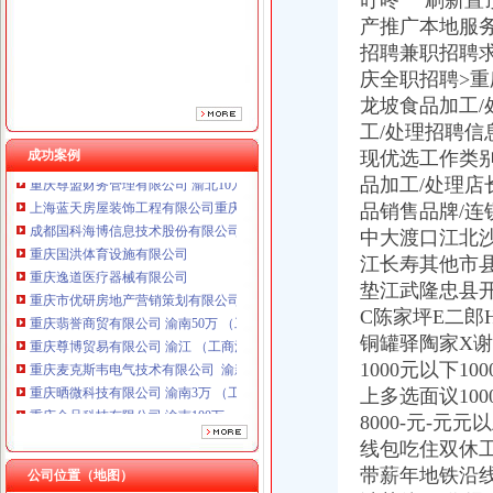
叮咚” 刷新
重庆逸道医疗器械有限公司
产推广本地服
重庆市优研房地产营销策划有限公司
招聘兼职招聘
重庆翡誉商贸有限公司 渝南50万 （工商注册）
重庆尊博贸易有限公司 渝江 （工商注册）
庆全职招聘>重
重庆麦克斯韦电气技术有限公司 渝新 （工商注册）
龙坡食品加工/
重庆晒微科技有限公司 渝南3万 （工商注册）
工/处理招聘信
重庆金品科技有限公司 渝南100万 （进出口权）
成功案例
现优选工作类别
重庆尊盟财务管理有限公司 渝北10万 （工商注册）
品加工/处理店
上海蓝天房屋装饰工程有限公司重庆分公司 渝北 （工商注册）
品销售品牌/连
成都国科海博信息技术股份有限公司重庆分公司 渝江 （工商注册）
中大渡口江北
重庆国洪体育设施有限公司
重庆逸道医疗器械有限公司
江长寿其他市
重庆市优研房地产营销策划有限公司
垫江武隆忠县
重庆翡誉商贸有限公司 渝南50万 （工商注册）
C陈家坪E二郎
重庆尊博贸易有限公司 渝江 （工商注册）
铜罐驿陶家X谢
重庆麦克斯韦电气技术有限公司 渝新 （工商注册）
1000元以下1000
重庆晒微科技有限公司 渝南3万 （工商注册）
上多选面议1000元以
重庆金品科技有限公司 渝南100万 （进出口权）
8000-元-
重庆尊盟财务管理有限公司 渝北10万 （工商注册）
上海蓝天房屋装饰工程有限公司重庆分公司 渝北 （工商注册）
线包吃住双休
成都国科海博信息技术股份有限公司重庆分公司 渝江 （工商注册）
带薪年地铁沿
公司位置（地图）