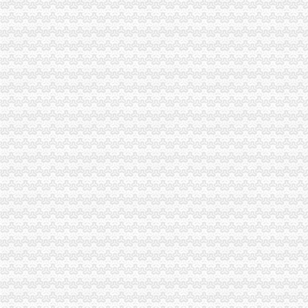
宣恩县办理中央第三环保督察组交办案件况公示_恩施州人民门
2014年江苏扬州市区小学施教区公布_少儿升学_无忧考网
重庆谢家湾建委工地上岗证办理报名费用_作家张三_新浪博客
重庆市九龙坡区谢家湾街道的无业人员2003年办的子证至今未享受优
谢家湾代办开户_谢家湾签证代办查询-58到家
甘谷县谢家湾乡刘河新村及磐安镇西街新村易地扶贫搬迁安置区附属工
谢家湾街道大公馆社区文化七村25栋前道路破损、谢正街76号下排堵塞
【重庆全市工商注册、营业执照、记帐报税等服-九龙坡谢家湾易登网
【谢家湾工商年检|谢家湾工商局年检】-今题谢家湾工商年检网
谢家湾办公服务信息-快点8分类信息网
重庆办叉车证的地方去哪里-谢家湾职业/工作技能|重庆酷易搜
甘谷谢家湾乡乡上的是怎么办事的大家来看看_甘谷吧_百度贴吧
为民办实事群众得实惠谢家湾街道居民为书记、主任颁“”-镇街新
你是否为办理营业执照等发愁呢让助帮你吧-重庆58同城
外地旅客住店被拒九龙坡区谢家湾平台民协助办证_资讯频道_凤凰网
2、重庆市九龙坡区谢家湾正街51号9-2办公用房-重庆产权交易网
谢家湾街道鹅公岩农贸市场户外水果摊位工程项目分采购公告_中国
重庆办叉车证,重庆叉车证培训-谢家湾职业/工作技能|重庆酷易搜
【重庆鹏展财务管理咨询有限公司_代办/变更营业执照,工商注册,代
重庆市九龙坡区谢家湾正街51号9-1、9-2、9-3办公用房_重庆市沙坪坝
九龙坡区谢家湾街道办事处所需办公家具公开招标（15A1315）（项目