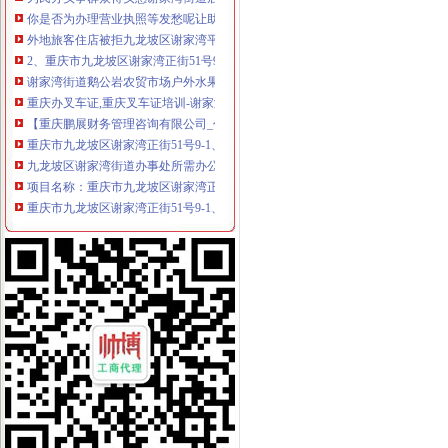
你是否为办理营业执照等发愁呢让助帮你吧-重庆58同城
外地旅客住店被拒九龙坡区谢家湾平台民协助办证_资讯频道_凤凰网
2、重庆市九龙坡区谢家湾正街51号9-2办公用房-重庆产权交易网
谢家湾街道鹅公岩农贸市场户外水果摊位工程项目分采购公告_中国
重庆办叉车证,重庆叉车证培训-谢家湾职业/工作技能|重庆酷易搜
【重庆鹏展财务管理咨询有限公司_代办/变更营业执照,工商注册,代
重庆市九龙坡区谢家湾正街51号9-1、9-2、9-3办公用房_重庆市沙坪坝
九龙坡区谢家湾街道办事处所需办公家具公开招标（15A1315）（项目
项目名称：重庆市九龙坡区谢家湾正街51号9-1、9-2、9-3办公用房-
重庆市九龙坡区谢家湾正街51号9-1、9-2、9-3办公用房_重庆市沙坪坝
九龙坡区谢家湾博帆办公设备经营部
谢家湾街道：社区居民送锦旗为民解忧办实事_全搜九龙坡网
【58同城】谢家湾代办签证|谢家湾出国签证|谢家湾港澳通行证签注代办
【重庆九龙坡谢家湾食品加工/处理招聘|新招聘食品加工/处理信息】-
九龙坡谢家湾民主村片区烟熏扰民-重庆网络问政平台
谢家湾街道举办单身联谊活动-镇街新闻-新闻频道-全搜九龙坡网
九龙坡区谢家湾博帆办公设备经营部_【信用信息_诉讼信息_财务信息_
江夏谢家湾怎么办居住证_百度知道
谢家湾有没有办护照的,还是要去巴国城那边_百度知道
重庆九龙坡区谢家湾长城宽带办理-重庆社区
谢家湾正街建苑小区物业撤走街道办正出面协调_重庆房地产_房掌柜
印_谢家湾街道：社区居民送锦旗为民解忧办实事_全搜九龙坡网