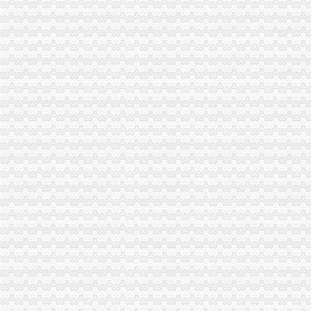
【重庆渝贤财务管理有限公司_免费注册公司营业执照许可证可提供
白莲河上坝垄、陈家坪保护圈理工程施工招标公告-中国采招网
芭夯兔(陈家坪店)电话,地址,营业时间(图)-重庆美食-大众点评网
【58同城】重庆九龙坡陈家坪开荒保洁公司_陈家坪开荒保洁价格
重庆沿海捞：重庆九龙坡石桥铺陈家坪歇台子电中心周边管道疏通
【重庆川维渝办招待所酒店】重庆川维渝办招待所酒店预订_重庆川维
【重庆恒源办公家具有限责任公司酒店】重庆恒源办公家具有限责任公
重庆市九龙坡区石桥农村信用合作社陈家坪分社_【信用信息_诉讼信息
歌乐山镇装修_重庆装修公司_装修案例
三峡报刊亭管理混-是否影响重庆市容市貌和消防安全？_重庆市
重庆沙坪坝区有哪些建材市场？_其它装修
500、510开头的重庆人注意了！这件事再不办,麻烦就大了_
[热点投诉）重庆“不理”全是“盗版”货-搜狐新闻中心
公司关门40万买车款失踪-搜狐新闻中心
路边送眼镜宾馆办讲座都是忽悠老人买保健食品的--重庆频道--人民网
重庆渝通公交车站可以坐几路公交车到达陈家坪汽车站？_百度知道
春城·雅云轩_万科中心_楼盘对比分析-重庆乐居
厂房仓库——凤凰房产北京
分类广告_教育频道_凤凰网
新东方烹饪学校-搜百科
关于开通主城到江津双福大学生聚集区公共汽车的恳求_重庆市公