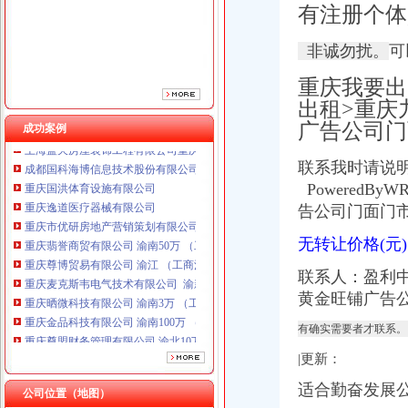
重庆市优研房地产营销策划有限公司
有注册个体
重庆翡誉商贸有限公司 渝南50万 （工商注册）
重庆尊博贸易有限公司 渝江 （工商注册）
非诚勿扰。
可
重庆麦克斯韦电气技术有限公司 渝新 （工商注册）
重庆晒微科技有限公司 渝南3万 （工商注册）
重庆我要出
重庆金品科技有限公司 渝南100万 （进出口权）
出租>重庆
重庆尊盟财务管理有限公司 渝北10万 （工商注册）
广告公司门
成功案例
上海蓝天房屋装饰工程有限公司重庆分公司 渝北 （工商注册）
成都国科海博信息技术股份有限公司重庆分公司 渝江 （工商注册）
联系我时请说
重庆国洪体育设施有限公司
PoweredByWRC
重庆逸道医疗器械有限公司
告公司门面门市
重庆市优研房地产营销策划有限公司
重庆翡誉商贸有限公司 渝南50万 （工商注册）
无转让价格(元
重庆尊博贸易有限公司 渝江 （工商注册）
重庆麦克斯韦电气技术有限公司 渝新 （工商注册）
联系人：盈利
重庆晒微科技有限公司 渝南3万 （工商注册）
黄金旺铺广告公
重庆金品科技有限公司 渝南100万 （进出口权）
重庆尊盟财务管理有限公司 渝北10万 （工商注册）
有确实需要者才联系。
上海蓝天房屋装饰工程有限公司重庆分公司 渝北 （工商注册）
|更新：
成都国科海博信息技术股份有限公司重庆分公司 渝江 （工商注册）
适合勤奋发展公
公司位置（地图）