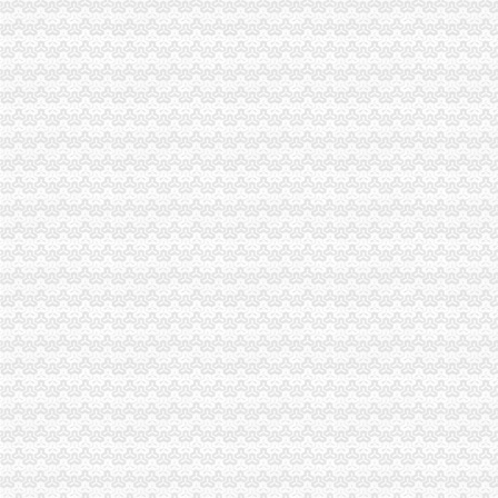
3月12日利川市利彭公路（陈家坪至大堰塘段）-十环招标网
温州永嘉-搜百科
中国建设银行股份有限公司重庆九龙坡陈家坪支行_【信用信息_诉讼信
是那一抹黄：重庆潼南油菜花,潼南自助游攻略-蚂蜂窝
重庆兼并收购律师事务所—华律网重庆兼并收购律师事务所法律咨询—
[转载]古宇寺——2012全国第四届养生禅修营_清荷禅韵_新浪博客
[2007年10月14日]2007重庆秋季大型人才交流会_招聘会动态_职场/
古宇寺——2012全国第四届养生禅修营_宝瓶同谋_新浪博客