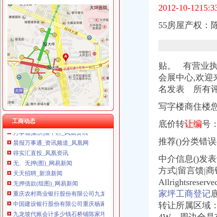
2012-10-1215
55房屋产权：
陈家坪办执照
武汉6500-8000元房屋出租五室中等装修整租排屋|武汉6500-8000元房
兴业银行股份有限公司重庆陈家坪支行_【信用信息_诉讼信息_财务信
新东方烹饪学校-搜百科
贴。 有营业执
重庆兼并收购律师事务所—华律网重庆兼并收购律师事务所法律咨询—
会展中心,欢迎
【58同城】重庆九龙坡陈家坪保洁公司_陈家坪清洗保洁公司价格
名发表 所有
.pdf
【重庆陈家坪企业法人变更|企业名称变更|企业地址变更】-重庆赶集网
写字楼商住楼
150起会计师全市代帐、执照-重庆58同城
工商动态
底价转
让编
号
万事通|重庆|渝中区_凤凰资讯
晨报万事通_资讯频道_凤凰网
推荐()分类错误(
得实汇直投_凤凰资讯
无、无押(图)_网易新闻
中介信息()发
天天招聘_新浪新闻
方式|留言馈|商铺论
无押借款(组图)_网易新闻
Allrightsres
重庆农村商业银行股份有限公司九龙坡支行陈家坪分理处
家坪工商登记
中国建设银行股份有限公司重庆杨家坪支行陈家坪分理处
转让所属区域
九龙坡代账会计多少钱石桥铺陈家坪找个代理记账公司重庆代理记账
九龙坡石桥铺陈家坪石小路公司注册-代账会计服务-爱喇叭网