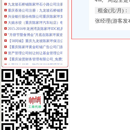
4W, 周边全是
重庆香港公司注册：九龙坡石桥铺赛博陈家坪机电工商代理/注册公司/
租金(元/月)：
兴业银行股份有限公司重庆陈家坪支行_【信用信息_诉讼信息_财务信
大娘水饺（重庆陈家坪汽车站店）电话,地址,营业时间（图）-重庆
张经理(游客发
2015-2016年龙洲湾及陈家坪IDC机房第三方维护服务招标公告-中国采
“月饼节暨食博会”月底在陈家坪展览中心开幕-食品商务网资讯
【58同城】重庆九龙坡陈家坪保洁公司_陈家坪清洗保洁公司价格
【重庆陈家坪黄金旺铺广告公司门面门市办公区,底价转让】-重庆我
资产管理公司转让转让基金管理公司-重庆九龙坡陈家坪商标注册-今天
【重庆渝贤财务管理有限公司_免费注册公司营业执照许可证可提供
白莲河上坝垄、陈家坪保护圈理工程施工招标公告-中国采招网
芭夯兔(陈家坪店)电话,地址,营业时间(图)-重庆美食-大众点评网
【58同城】重庆九龙坡陈家坪开荒保洁公司_陈家坪开荒保洁价格
重庆沿海捞：重庆九龙坡石桥铺陈家坪歇台子电中心周边管道疏通
【重庆川维渝办招待所酒店】重庆川维渝办招待所酒店预订_重庆川维
【重庆恒源办公家具有限责任公司酒店】重庆恒源办公家具有限责任公
重庆市九龙坡区石桥农村信用合作社陈家坪分社_【信用信息_诉讼信息
歌乐山镇装修_重庆装修公司_装修案例
三峡报刊亭管理混-是否影响重庆市容市貌和消防安全？_重庆市
重庆沙坪坝区有哪些建材市场？_其它装修
500、510开头的重庆人注意了！这件事再不办,麻烦就大了_
[热点投诉）重庆“不理”全是“盗版”货-搜狐新闻中心