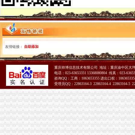
公司关门40万买车款失踪-搜狐新闻中心
路边送眼镜宾馆办讲座都是忽悠老人买保健食品的--重庆频道--人民网
重庆渝通公交车站可以坐几路公交车到达陈家坪汽车站？_百度知道
春城·雅云轩_万科中心_楼盘对比分析-重庆乐居
厂房仓库——凤凰房产北京
分类广告_教育频道_凤凰网
新东方烹饪学校-搜百科
友情链接：
自助添加
关于开通主城到江津双福大学生聚集区公共汽车的恳求_重庆市公
3月12日利川市利彭公路（陈家坪至大堰塘段）-十环招标网
温州永嘉-搜百科
中国建设银行股份有限公司重庆九龙坡陈家坪支行_【信用信息_诉讼信
重庆帅博信息技术有限公司 地址：重庆渝中区大坪
电话：023-63653351 13368080804 传真：023-6365
是那一抹黄：重庆潼南油菜花,潼南自助游攻略-蚂蜂窝
咨询QQ：工商：1063653355 进出口权：1063653355
重庆兼并收购律师事务所—华律网重庆兼并收购律师事务所法律咨询—
受理员QQ：22863164-3 22863164-4 22863164-5 228
[转载]古宇寺——2012全国第四届养生禅修营_清荷禅韵_新浪博客
51La
[2007年10月14日]2007重庆秋季大型人才交流会_招聘会动态_职场/
古宇寺——2012全国第四届养生禅修营_宝瓶同谋_新浪博客
陈家坪办执照
武汉6500-8000元房屋出租五室中等装修整租排屋|武汉6500-8000元房
兴业银行股份有限公司重庆陈家坪支行_【信用信息_诉讼信息_财务信
新东方烹饪学校-搜百科
重庆兼并收购律师事务所—华律网重庆兼并收购律师事务所法律咨询—