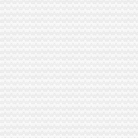
【58同城】重庆九龙坡陈家坪保洁公司_陈家坪清洗保洁公司价格
.pdf
【重庆陈家坪企业法人变更|企业名称变更|企业地址变更】-重庆赶集网
150起会计师全市代帐、执照-重庆58同城
万事通|重庆|渝中区_凤凰资讯
晨报万事通_资讯频道_凤凰网
得实汇直投_凤凰资讯
无、无押(图)_网易新闻
天天招聘_新浪新闻
无押借款(组图)_网易新闻
重庆农村商业银行股份有限公司九龙坡支行陈家坪分理处
中国建设银行股份有限公司重庆杨家坪支行陈家坪分理处
九龙坡代账会计多少钱石桥铺陈家坪找个代理记账公司重庆代理记账
九龙坡石桥铺陈家坪石小路公司注册-代账会计服务-爱喇叭网
重庆香港公司注册：九龙坡石桥铺赛博陈家坪机电工商代理/注册公司/
兴业银行股份有限公司重庆陈家坪支行_【信用信息_诉讼信息_财务信
大娘水饺（重庆陈家坪汽车站店）电话,地址,营业时间（图）-重庆
2015-2016年龙洲湾及陈家坪IDC机房第三方维护服务招标公告-中国采
“月饼节暨食博会”月底在陈家坪展览中心开幕-食品商务网资讯
【58同城】重庆九龙坡陈家坪保洁公司_陈家坪清洗保洁公司价格
【重庆陈家坪黄金旺铺广告公司门面门市办公区,底价转让】-重庆我
资产管理公司转让转让基金管理公司-重庆九龙坡陈家坪商标注册-今天