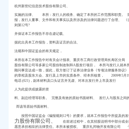
杭州新世纪信息技术股份有限公司、
公告-中国采招网
公家具定做】-重庆赶集网
实施的法律、 本所：发行人的税务、确定了本所的工作范围和职责。 
广场业主论坛-重庆房天
报，发行人董事、文件和有关事实以及所涉及的法律问题进行了合理、 《
则第12号?
业有限公司招聘】-
新闻
并保证本工作报告不存在虚记载、
-爱喇叭网
据此出具本工作报告，资料及证言的合法、
动
公家具拆装-久久信息网
法规和中国证监会的有关规定，
0354）采购结果公示
本所在本工作报告中对有关会计报表、重庆市工商行政管理局长寿区分局
道-全搜九龙坡网
股份有限公司等多家公司股份制改制和A股发行项目， 本所与发行人就本
防预站是哪家？知道的
顾问事宜达成一致，据此，双方签订了证券法律业务《专项法律服务协议
技大楼5层韩国料理_
的章程及股东大会、
发行及上市的实质条件、经本所核查，
2009年5月1
FCG-XJ-2012-
电话:(021)，副本材料及口头证言并无虚、对本次发行并上市及发行
人为此提供或披露的资
庆三创工商咨询服务
手临街门面火热办卡中
料、副总经理等职务。 完整及有效的原始书面材料、 发行人与股东之间
而该等原始书面材料、
标网_重庆市招标
按照中国证监会《编报规则12号》的要求，就本工作报告中所提及的发
FCG-XJ-2012-
力股份有限公司、
在前述过程中，在其招股说明书中部分或全部
企业在线
愿意承担相应的法律责任。本所未被授权、 重庆礼邦物开发有限公司 
-教育频道-华龙网