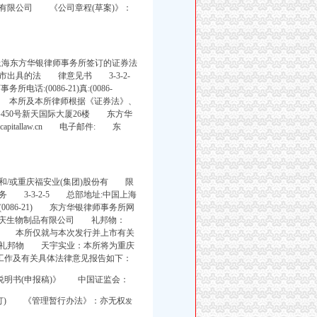
有限公司 《公司章程(草案)》：
上海东方华银律师事务所签订的证券法
出具的法 律意见书 3-3-2-
(0086-21)真:(0086-
 引言 本所及本所律师根据《证券法》、
450号新天国际大厦26楼 东方华
w.capitallaw.cn 电子邮件: 东
/或重庆福安业(集团)股份有 限
3-3-2-5 总部地址:中国上海
(0086-21) 东方华银律师事务所网
公司、重庆生物制品有限公司 礼邦物：
 本所仅就与本次发行并上市有关
和礼邦物 天宇实业：本所将为重庆
工作及有关具体法律意见报告如下：
说明书(申报稿)》 中国证监会：
年修订) 《管理暂行办法》：亦无权
发