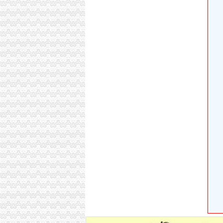
改造渝州路石油路渝中将办25件实事-搜狐滚动
大黄路转盘改造节点工程施工招标公告_中国招
九龙坡区渝州路街道办事处办公电脑竞价公告_
连夜洗脸4小时重庆渝州路名人雕塑焕然一新（
改造渝州路石油路渝中将办25件实事-旅游频道
重庆市国土资源和房屋管理局
杭州汇大设备有限公司重庆办-重庆市渝州路35
万事通|重庆|渝中区_凤凰资讯
渝州路街道举办“唱响渝州路”声乐大赛-镇街新闻
【重庆慢牛众创-工商代办、增资验资、代办资
重庆早景观大道渝州路拓宽在即沿途几百棵大树
市整办周赞处长检查高新区渝州路房屋立面整
歇台子渝州路111怎么去,电信宽带安装办理_百
百姓办事方便了干部工作有劲了(图)_网易新闻
渝中区旧城消防维修改造（大坪区域）施工招标
【重庆渝州路商务办公家具公司|办公家具厂|办
改造渝州路石油路渝中将办25件实事-恒大都市
【九龙坡区渝州路街道办招聘保安,重庆君健物
交5万元培训费能办执业师证？（组图）_网易
重庆iPhone6s无利息在渝州路那家实体店办分期
渝州路街道举办关注民生缩小差距科普日宣活