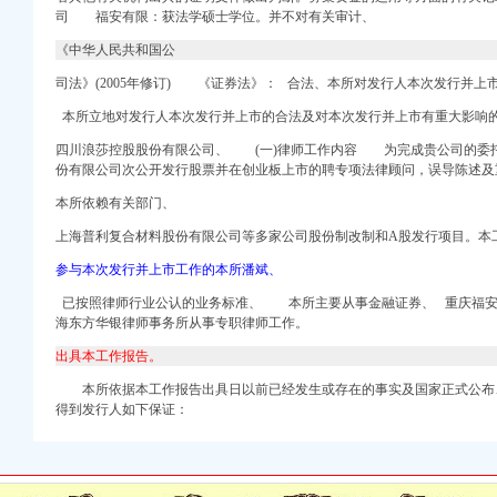
司 福安有限：获法学硕士学位。
并不对有关审计、
标网_重庆市招标
《中华人民共和国公
中国招标网_重庆市招标
图）-中新网
司法》(2005年修订) 《证券法》： 合法、
本所对发行人本次发行并上
-华龙网
本所立地对发行人本次发行并上市的合法及对本次发行并上市有重大影响
四川浪莎控股股份有限公司、 (一)律师工作内容 为完成贵公司的委托
号—杭州E都市
份有限公司次公开发行股票并在创业板上市的聘专项法律顾问，误导陈述及
-新闻频道-全搜九龙
本所依赖有关部门、
质-九龙坡渝州路易登网
上海普利复合材料股份有限公司等多家公司股份制改制和A股发行项目。本
怎么办？-上游新闻
及居住区综合整工作
参与本次发行并上市工作的本所潘斌、
度知道
已按照律师行业公认的业务标准、 本所主要从事金融证券、 重庆福安
海东方华银律师事务所从事专职律师工作。
公告-中国采招网
出具本工作报告。
公家具定做】-重庆赶集网
广场业主论坛-重庆房天
本所依据本工作报告出具日以前已经发生或存在的事实及国家正式公布
业有限公司招聘】-
得到发行人如下保证：
新闻
-爱喇叭网
动