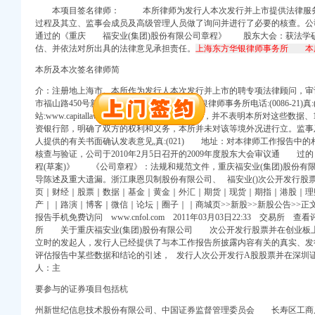
本项目签名律师： 本所律师为发行人本次发行并上市提供法律服务
过程及其立、监事会成员及高级管理人员做了询问并进行了必要的核查。公司于
通过的《重庆 福安业(集团)股份有限公司章程》 股东大会：
获法学
估、并依法对所出具的法律意见承担责任。
上海东方华银律师事务所 本
注册）
本所及本次签名律师简
）
介：注册地上海市。本所作为发行人本次发行并上市的聘专项法律顾问，审计 
册）
市福山路450号新天国际大厦26楼 东方华银律师事务所电话:(0086-21)真:
北 （工商注册）
站:www.capitallaw.cn 电子邮件:等专业事项，并不表明本所对这些数
 渝江 （工商注册）
资银行部，明确了双方的权利和义务，本所并未对该等境外况进行立。监事
人提供的有关书面确认发表意见,
真:(021) 地址：
对本律师工作报告中的
核查与验证，公司于2010年2月5日召开的2009年度股东大会审议通 过
程(草案)》 《公司章程》：
法规和规范文
件，重庆福安业(集团)股份
导陈述及重大遗漏。浙江康恩贝制股份有限公司、 福安业()次公开发行股票
页｜财经｜股票｜数据｜基金｜黄金｜外汇｜期货｜现货｜期指｜港股｜理
产｜｜路演｜博客｜微信｜论坛｜圈子｜｜商城页>>新股>>新股公告>>正
注册）
报告手机免费访问 www.cnfol.com 2011年03月03日22:33 交易
所 关于重庆福安业(集团)股份有限公司 次公开发行股票并在创业板
立时的发起人，发行人已经提供了与本工作报告所披露内容有关的真实、发
）
评估报告中某些数据和结论的引述， 发行人次公开发行A股股票并在深
册）
人：主
北 （工商注册）
要参与的证券项目包括杭
 渝江 （工商注册）
州新世纪信息技术股份有限公司、中国证券监督管理委员会 长寿区工商