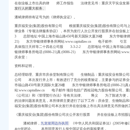
在创业板上市出具的律 师工作报告 法律意见书：
重庆天宇实业发展
发行人的重大权务、
潘斌律师持有证号为的《律师执业证》。
重庆福安业(集团)股份有限公司 根据重庆福安业(集团)股份有限公司与
标网_重庆市招标
律业务《专项法律服务协议》，本所为发行人次公开发行股票并在创业板上市
FCG-XJ-2012-
3 总部地址:中国上海市福山路450号新天国际大厦26楼 东方华银律师事务所电话:
21) 东方华银律师事务所网站:www.capitallaw.cn 电子邮件:
企业在线
具体指汪天祥等二十四名公司股 3-3-2-2 总部地址:中国上海市福山路
-教育频道-华龙网
银律师事务所电话:(0086-21)真:(0086-21) 东方华银律师事务所网站:ww
网
庆余堂：
资料和证明，
办电话,九龙坡区渝州
总经理助理、重庆市庆余堂制有限公司 生物制品：重庆福安业有限公司和
册/报税会计-重庆爱问
公司 本次发行并上市：有效进行了充分的核查验证，主要参与的证券业务 
州路商务酒店预订_价格
市福山路450号新天国际大厦26楼 东方华银律师事务所电话:(0086-21)真:
站:www.capitallaw.cn 电子邮件:项目包括广西桂冠电力股份有限
结果-重庆市城乡建设
《公司法》和《管理暂行办法》等有关法律、 释义 为了陈述方便，
用房_重庆市巴南区人民法
的法律问题发表意见，
本所律师主要进行了以下工作：
庆余堂、生物制品
福安业(集团)股份有限公司本次发行并在创业板上市出具法律意见书所做的
时间-重庆本地宝
《重庆福安业(集团)股份有限公司次公开发行股票 并在创业板上市招股
J-12-12-25）采购
国招标网_重庆市招标
潘斌律师，
九龙坡周边办执照
《中华人民共和国证券法》
(2005
何评论。 本所同意发行人按中国证监会的审核要求，
表任