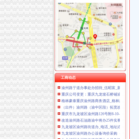
渝州路办执照
大黄路转盘改造节点工程施工招标公告_中国招
九龙坡区渝州路街道所需办公家具询价采购（CQJLP-Z
重庆办公用品批发有限公司_重庆市_九龙坡区_
艺术生大学毕业超半数转行男模开环卫车（图）
印_渝州路街道举办单身联谊活动_全搜九龙坡
重庆市工商行政管理局九龙坡区分局
【九龙坡区渝州路街道办】九龙坡区渝州路街道
渝州路亍道办事处办招待_伍昭富_新浪博客
工商动态
重庆公司变更：重庆九龙坡石桥铺渝州路公司注
格林豪泰重庆渝州路商务酒店_格林豪泰重庆渝
（出件）渝州路（渝中区段）拓宽改造工程办事
重庆市九龙坡区渝州路126号附8-10-1号办公
改造渝州路石油路渝中将办25件实事
九龙坡区渝州路街道办_电话_地址|在哪里_上班
九龙坡区渝州路办公设备询价采购（CQJLP-ZFCG-X
九龙坡区渝州路街道所需办公设备询价采购_中
重庆铭办电子商务有限公司