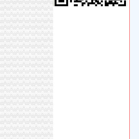
百姓办事方便了干部工作有劲了(图)_网易新闻
渝中区旧城消防维修改造（大坪区域）施工招标
【重庆渝州路商务办公家具公司|办公家具厂|办
改造渝州路石油路渝中将办25件实事-恒大都市
【九龙坡区渝州路街道办招聘保安,重庆君健物
交5万元培训费能办执业师证？（组图）_网易
重庆iPhone6s无利息在渝州路那家实体店办分期
渝州路街道举办关注民生缩小差距科普日宣活
重庆九龙坡渝州路搬家公司渝州路办公室搬家办
九龙坡区渝州路街道所需办公设备询价采购（13A
渝州路街道举办社区舞蹈大赛-镇街新闻-新闻频
我现在在渝州路需要办理健康证离我这里近的
天赐电脑办公附近韩国料理_渝州路126号校科
九龙坡区渝州路街道所需办公家具询价采购（CQJLP-Z
频道_重庆资讯_腾讯·大渝网
工商登记咨询代办工商执照商品信息咨询等-重
渝州路歇台子商铺出售,歇台子轻轨站出入口一
渝州路办执照
大黄路转盘改造节点工程施工招标公告_中国招
九龙坡区渝州路街道所需办公家具询价采购（CQJLP-Z
重庆办公用品批发有限公司_重庆市_九龙坡区_
艺术生大学毕业超半数转行男模开环卫车（图）