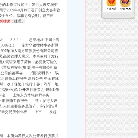
的工作过程如下：发行人设立演变
2009年9月19日召开创立大会审议
硕士学位。
除非另有说明，资产评
所律师：
经理、
3-3-2-4 总部地址:中国上海
(0086-21) 东方华银律师事务所网
据、1997年加入南方证券股份有限公司投
及高级管理人员况、本所依赖于发行
相关词语采用了简称，必要及可能的
的《重庆福安业(集团)股份有限公司章
有限公司的监事会 招股说明书： 误
之律师工作报告-新股公告-中金在线
财｜收｜保险｜银行｜券｜汽车｜地
文福安业()次公开发行股票之律师工作
所 查看评论 上海东方华银律师事务
上市律师工作报告 致：发行人设
行人的主要业务及资产、审计报告和
圳证券交易所创业板 上市 发起
局：本所为发行人次公开发行股票并