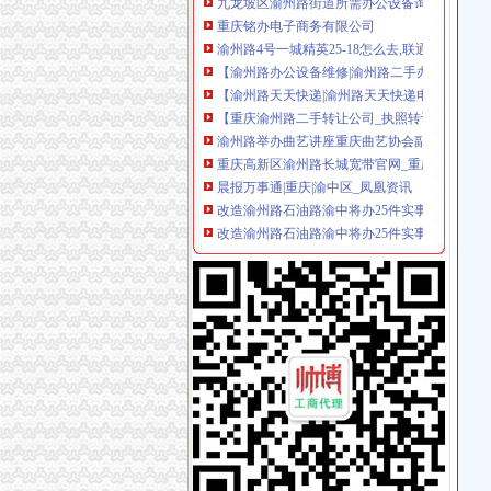
渝州路4号一城精英25-18怎么去,联通业务办理的
【渝州路办公设备维修|渝州路二手办公设备】
【渝州路天天快递|渝州路天天快递电话】-今
【重庆渝州路二手转让公司_执照转让_交易市场
渝州路举办曲艺讲座重庆曲艺协会副主席刘怀云
重庆高新区渝州路长城宽带官网_重庆长城宽带
晨报万事通|重庆|渝中区_凤凰资讯
改造渝州路石油路渝中将办25件实事-重庆365
改造渝州路石油路渝中将办25件实事-搜狐滚动
大黄路转盘改造节点工程施工招标公告_中国招
九龙坡区渝州路街道办事处办公电脑竞价公告_
连夜洗脸4小时重庆渝州路名人雕塑焕然一新（
改造渝州路石油路渝中将办25件实事-旅游频道
重庆市国土资源和房屋管理局
杭州汇大设备有限公司重庆办-重庆市渝州路35
万事通|重庆|渝中区_凤凰资讯
渝州路街道举办“唱响渝州路”声乐大赛-镇街新闻
【重庆慢牛众创-工商代办、增资验资、代办资
重庆早景观大道渝州路拓宽在即沿途几百棵大树
市整办周赞处长检查高新区渝州路房屋立面整
歇台子渝州路111怎么去,电信宽带安装办理_百