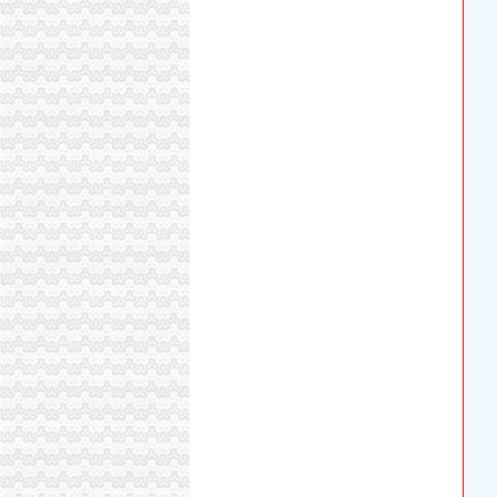
印_渝州路街道举办单身联谊活动_全搜九龙坡
重庆市工商行政管理局九龙坡区分局
【九龙坡区渝州路街道办】九龙坡区渝州路街道
渝州路亍道办事处办招待_伍昭富_新浪博客
重庆公司变更：重庆九龙坡石桥铺渝州路公司注
格林豪泰重庆渝州路商务酒店_格林豪泰重庆渝
（出件）渝州路（渝中区段）拓宽改造工程办事
重庆市九龙坡区渝州路126号附8-10-1号办公
改造渝州路石油路渝中将办25件实事
九龙坡区渝州路街道办_电话_地址|在哪里_上班
九龙坡区渝州路办公设备询价采购（CQJLP-ZFCG-X
九龙坡区渝州路街道所需办公设备询价采购_中
重庆铭办电子商务有限公司
渝州路4号一城精英25-18怎么去,联通业务办理的
【渝州路办公设备维修|渝州路二手办公设备】
【渝州路天天快递|渝州路天天快递电话】-今
【重庆渝州路二手转让公司_执照转让_交易市场
渝州路举办曲艺讲座重庆曲艺协会副主席刘怀云
重庆高新区渝州路长城宽带官网_重庆长城宽带
晨报万事通|重庆|渝中区_凤凰资讯
改造渝州路石油路渝中将办25件实事-重庆365