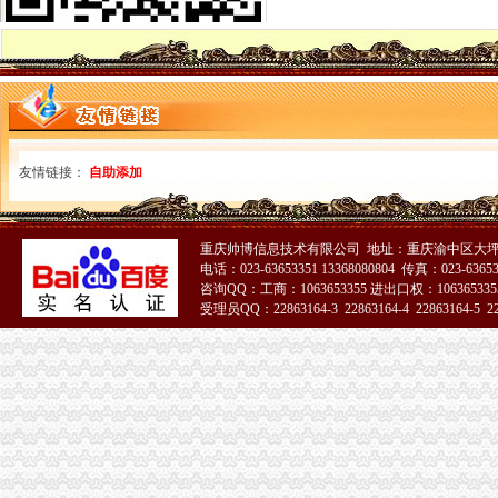
苏州高新区办理个体营业执照多少钱,吴中区?公司注册多少钱？-爱
成都高新自贸试验区带个就能办营业执照_新闻资讯_新闻页_
【成都高新区专业办理营业执照个体公司注册】-高新区芳草街易登网
【营改增后,石家庄高新开发区办理营业执照找哲欣财务2016年】价
落实招商项目只争朝夕海口高新区当天为签约企业办执照_投资环境_
代办重庆高新区工商营业执照公司注册_重庆工商注册_重庆列表网
苏州市高新区办理营业执照需要哪些材料需要多长时间-苏州楚柯
高新区工商执照代办九龙坡区工商执照代办找重庆航桥财务-直辖市重
友情链接：
自助添加
高新区代办执照注册公司,高新工商变更-爱喇叭网
请教大家,东湖高新办理营业执照的问题-生活杂谈-得意生活-武汉生
有偿求能人能在高新区办理餐饮执照_交易区_IT007-品质实惠生活-
重庆帅博信息技术有限公司 地址：重庆渝中区大坪
成都高新自贸试验区带个就能办营业执照_手机新浪网
电话：023-63653351 13368080804 传真：023-6365
成都高新区：个体经营可不办执照-新闻-中国网滨海高新
咨询QQ：工商：1063653355 进出口权：1063653355
成都高新区经营可不办营业执照备案即可_财经_中国网
受理员QQ：22863164-3 22863164-4 22863164-5 228
成都高新区个体经营可不办执照系全国创_财经_环球网
51La
福利！成都高新区个体经营可免办营业执照_成都高新技术开发区
常州高新区外企可在“家门口”办执照_园区频道_红网
【高新区注册公司办执照代理记账补申报整账注销公司年检】-高新枫
高新区办执照
潍坊高新区办个体营业执照要几天-搜问问
高新区便民服务又添新举措办营业执照可选择快递送上门
成都高新区个人经营可不办理营业执照备案即可_河北广播网