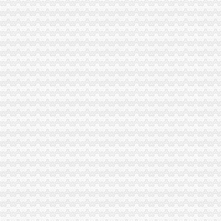
高新区办公司营业执照多少钱怎么收费的-久久信息网
成都高新区办理营业执照、公司注册、一般纳税人申请_中国贸易网
成都市高新区办执照代办公司注册
成都市高新区办执照多少钱怎么收费的_志趣网
洛高新区办理营业执照-咨询培训-深圳酷易搜
高新区实现足不出户办理营业执照全省家-青岛新闻网
【济南公司注册服务济南高新区注册公司济南高新区办理营业执照】
高新区办理工商执照_济南富翔源_济南免费注册公司_新浪博客
谁知道石家庄高新区办个体营业执照在哪里,_石家庄吧_百度贴吧
成都高新区办理个体营业执照好的是哪家-一般商务服务-久久信息网
石家庄市高新区*营业执照办理
成都高新自贸试验区带个就能办营业执照
成都高新区“一窗式”审批发出张执照开办企业快一天办完手续|
苏州高新区办理个体营业执照多少钱,吴中区?公司注册多少钱？-爱
成都高新自贸试验区带个就能办营业执照_新闻资讯_新闻页_
【成都高新区专业办理营业执照个体公司注册】-高新区芳草街易登网
【营改增后,石家庄高新开发区办理营业执照找哲欣财务2016年】价
落实招商项目只争朝夕海口高新区当天为签约企业办执照_投资环境_
代办重庆高新区工商营业执照公司注册_重庆工商注册_重庆列表网
苏州市高新区办理营业执照需要哪些材料需要多长时间-苏州楚柯
高新区工商执照代办九龙坡区工商执照代办找重庆航桥财务-直辖市重