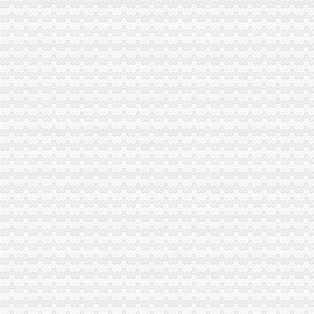
高新区代办执照注册公司,高新工商变更-爱喇叭网
请教大家,东湖高新办理营业执照的问题-生活杂谈-得意生活-武汉生
有偿求能人能在高新区办理餐饮执照_交易区_IT007-品质实惠生活-
成都高新自贸试验区带个就能办营业执照_手机新浪网
成都高新区：个体经营可不办执照-新闻-中国网滨海高新
成都高新区经营可不办营业执照备案即可_财经_中国网
成都高新区个体经营可不办执照系全国创_财经_环球网
福利！成都高新区个体经营可免办营业执照_成都高新技术开发区
常州高新区外企可在“家门口”办执照_园区频道_红网
【高新区注册公司办执照代理记账补申报整账注销公司年检】-高新枫