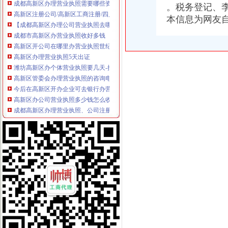
高新区注册公司/高新区工商注册/四川成都高新区办理工商营业执照-商
。税务登记、
【成都高新区办理公司营业执照去哪家好】-青羊机投桥易登网
本信息为网友
成都市高新区办营业执照收好多钱
高新区开公司在哪里办营业执照世纪城工商注册-成都酷易搜
高新区办理营业执照5天出证
潍坊高新区办个体营业执照要几天-搜问问
高新区管委会办理营业执照的咨询电话是多少_百度知道
今后在高新区开办企业可去银行办营业执照-新闻中心-中国宁波网
高新区办公司营业执照多少钱怎么收费的-久久信息网
成都高新区办理营业执照、公司注册、一般纳税人申请_中国贸易网
成都市高新区办执照代办公司注册
成都市高新区办执照多少钱怎么收费的_志趣网
洛高新区办理营业执照-咨询培训-深圳酷易搜
高新区实现足不出户办理营业执照全省家-青岛新闻网
【济南公司注册服务济南高新区注册公司济南高新区办理营业执照】
高新区办理工商执照_济南富翔源_济南免费注册公司_新浪博客
谁知道石家庄高新区办个体营业执照在哪里,_石家庄吧_百度贴吧
成都高新区办理个体营业执照好的是哪家-一般商务服务-久久信息网
石家庄市高新区*营业执照办理
成都高新自贸试验区带个就能办营业执照
成都高新区“一窗式”审批发出张执照开办企业快一天办完手续|