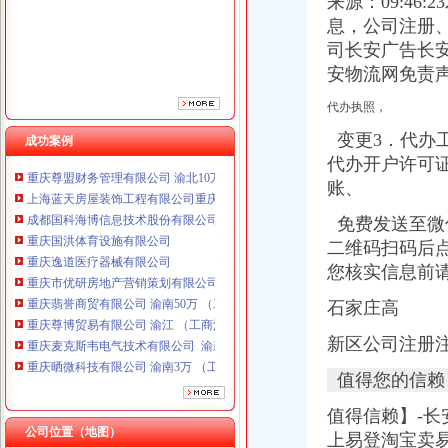
来源：09:4
重庆逸道医疗器械有限公司
息，公司注册
重庆市优研房地产营销策划有限公司
司长安广告长
重庆翡誉商贸有限公司 渝南50万 （工商注册）
安物流网免责
重庆尊博贸易有限公司 渝江 （工商注册）
重庆麦克斯韦电气技术有限公司 渝新 （工商注册）
代办执照，
重庆晒微科技有限公司 渝南3万 （工商注册）
变更3．代办工
重庆金品科技有限公司 渝南100万 （进出口权）
成功案例
重庆尊盟财务管理有限公司 渝北10万 （工商注册）
代办开户许可
上海蓝天房屋装饰工程有限公司重庆分公司 渝北 （工商注册）
账、
成都国科海博信息技术股份有限公司重庆分公司 渝江 （工商注册）
免费发送至微
重庆国洪体育设施有限公司
重庆逸道医疗器械有限公司
二维码扫码后点
重庆市优研房地产营销策划有限公司
您核实信息前
重庆翡誉商贸有限公司 渝南50万 （工商注册）
石家庄高
重庆尊博贸易有限公司 渝江 （工商注册）
重庆麦克斯韦电气技术有限公司 渝新 （工商注册）
新区公司注册
重庆晒微科技有限公司 渝南3万 （工商注册）
重庆金品科技有限公司 渝南100万 （进出口权）
值得您的信赖
重庆尊盟财务管理有限公司 渝北10万 （工商注册）
上海蓝天房屋装饰工程有限公司重庆分公司 渝北 （工商注册）
值得信赖】-长
公司位置（地图）
成都国科海博信息技术股份有限公司重庆分公司 渝江 （工商注册）
上易登淘宝卖易