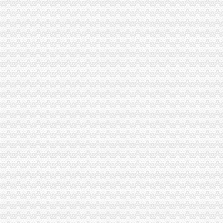
南宁高新区张“三证合一”营业执照诞生_网易财经
乌鲁木齐高新区开“绿通道”企业工商注册3小时办结-天山网
在高新区办营业执照快递免费送上门—在线播放—优酷网,高清在
济南高新区：办营业执照可选择_网易新闻
高新区办营业执照到哪办？【薛城吧】_百度贴吧
【石家庄市高新区办理营业执照流程】价格,厂家,图片,公司注册、
【想了解高新区办营业执照事宜,】-公司注册-苏州赶集网
高新区新办执照,无地址注册_成都工商代办公司_成都中庸道企业管
高新西区办营业执照的流程是什么？成都大业财务_成都大业财务管理
【石家庄市高新区办理营业执照条件】价格,厂家,图片,公司注册、
【苏州高新区办营业执照公司】价格_厂家_图片-Hc360慧聪网
高新区办营业执照去哪里？有知道的吗？【罗庄吧】_百度贴吧
成都高新区办理营业执照需要哪些资料？-中国商网
高新区注册公司/高新区工商注册/四川成都高新区办理工商营业执照-商
【成都高新区办理公司营业执照去哪家好】-青羊机投桥易登网
成都市高新区办营业执照收好多钱
高新区开公司在哪里办营业执照世纪城工商注册-成都酷易搜
高新区办理营业执照5天出证
潍坊高新区办个体营业执照要几天-搜问问
高新区管委会办理营业执照的咨询电话是多少_百度知道
今后在高新区开办企业可去银行办营业执照-新闻中心-中国宁波网