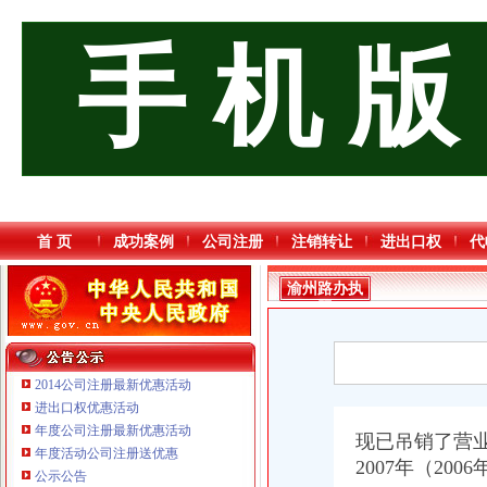
手 机 版
首 页
成功案例
公司注册
注销转让
进出口权
代
渝州路办执
照
2014公司注册最新优惠活动
进出口权优惠活动
年度公司注册最新优惠活动
重庆国洪体育设施有限公司
现已吊销了营业
年度活动公司注册送优惠
重庆逸道医疗器械有限公司
2007年（200
公示公告
重庆市优研房地产营销策划有限公司