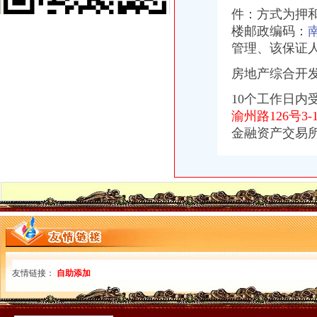
渝中区旧城消防维修改造（大坪区域）施工招标公告-中国采招网
件：方式为押和
【重庆渝州路商务办公家具公司|办公家具厂|办公家具定做】-重庆赶集网
楼邮政编码：
改造渝州路石油路渝中将办25件实事-恒大都市广场业主论坛-重庆房天
管理、该保证
【九龙坡区渝州路街道办招聘保安,重庆君健物业有限公司招聘】-
交5万元培训费能办执业师证？（组图）_网易新闻
房地产综合开
重庆iPhone6s无利息在渝州路那家实体店办分期-爱喇叭网
渝州路街道举办关注民生缩小差距科普日宣活动
10个工作日
重庆九龙坡渝州路搬家公司渝州路办公室搬家办公家具拆装-久久信息网
渝州路126号3-
九龙坡区渝州路街道所需办公设备询价采购（13A0354）采购结果公示
金融资产交易所公告
渝州路街道举办社区舞蹈大赛-镇街新闻-新闻频道-全搜九龙坡网
我现在在渝州路需要办理健康证离我这里近的防预站是哪家？知道的
天赐电脑办公附近韩国料理_渝州路126号校科技大楼5层韩国料理_
九龙坡区渝州路街道所需办公家具询价采购（CQJLP-ZFCG-XJ-2012-
频道_重庆资讯_腾讯·大渝网
工商登记咨询代办工商执照商品信息咨询等-重庆三创工商咨询服务
渝州路歇台子商铺出售,歇台子轻轨站出入口一手临街门面火热办卡中
渝州路办执照
九龙坡区渝州路街道所需办公家具询价采购（CQJLP-ZFCG-XJ-2012-
艺术生大学毕业超半数转行男模开环卫车（图）-教育频道-华龙网
友情链接：
自助添加
印_渝州路街道举办单身联谊活动_全搜九龙坡网
行业协会黄页-建筑黄页-建筑网
重庆斯欧信息技术股份有限公司公开转让说明书_斯欧信息（）