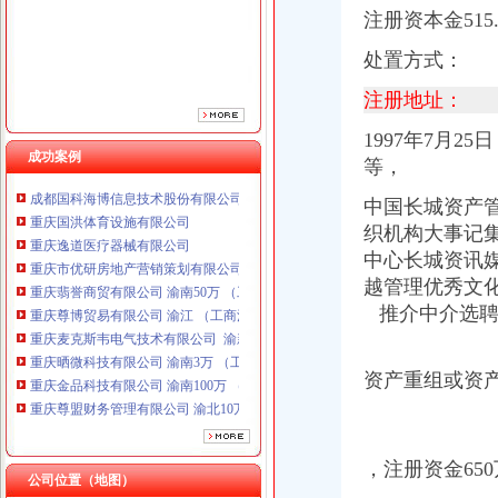
重庆翡誉商贸有限公司 渝南50万 （工商注册）
注册资本金515
重庆尊博贸易有限公司 渝江 （工商注册）
处置方式：
重庆麦克斯韦电气技术有限公司 渝新 （工商注册）
重庆晒微科技有限公司 渝南3万 （工商注册）
注册地址：
重庆金品科技有限公司 渝南100万 （进出口权）
重庆尊盟财务管理有限公司 渝北10万 （工商注册）
1997年7月2
上海蓝天房屋装饰工程有限公司重庆分公司 渝北 （工商注册）
成功案例
等，
成都国科海博信息技术股份有限公司重庆分公司 渝江 （工商注册）
重庆国洪体育设施有限公司
中国长城资产
重庆逸道医疗器械有限公司
织机构大事记
重庆市优研房地产营销策划有限公司
中心长城资讯
重庆翡誉商贸有限公司 渝南50万 （工商注册）
越管理优秀文
重庆尊博贸易有限公司 渝江 （工商注册）
推介中介选聘
重庆麦克斯韦电气技术有限公司 渝新 （工商注册）
重庆晒微科技有限公司 渝南3万 （工商注册）
重庆金品科技有限公司 渝南100万 （进出口权）
资产重组或资
重庆尊盟财务管理有限公司 渝北10万 （工商注册）
上海蓝天房屋装饰工程有限公司重庆分公司 渝北 （工商注册）
成都国科海博信息技术股份有限公司重庆分公司 渝江 （工商注册）
，注册资金65
公司位置（地图）